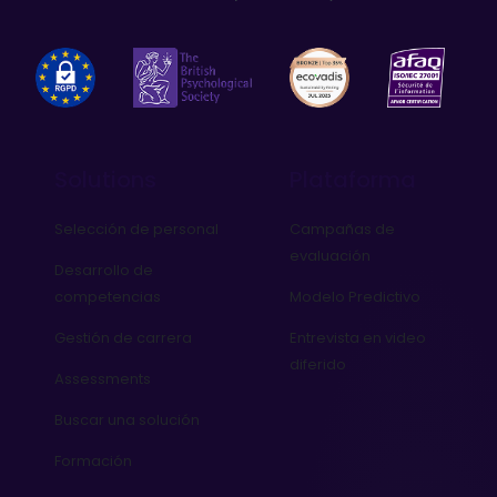
Solutions
Plataforma
Selección de personal
Campañas de
evaluación
Desarrollo de
competencias
Modelo Predictivo
Gestión de carrera
Entrevista en video
diferido
Assessments
Buscar una solución
Formación