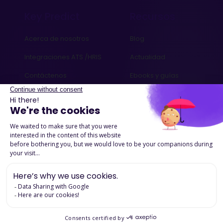
Key Predict
Recursos
Acerca de nosotros
Blog
Integraciones ATS /HRIS
Actualidad
Contáctenos
Ebooks y guías
Podcasts
Success Stories
Advertencias legales
Politica de Confidencialidad