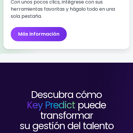
Con unos pocos clics, intégrese con sus
herramientas favoritas y hágalo todo en una
sola pestaña.
Más información
Descubra cómo
Key Predict
puede
transformar
su gestión del talento