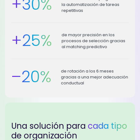
+
30
%
la automatización de tareas
repetitivas
+
25
%
de mayor precisión en los
procesos de selección gracias
al matching predictivo
–
20
%
de rotación a los 6 meses
gracias a una mejor adecuación
conductual
Una solución para
cada tipo
de organización