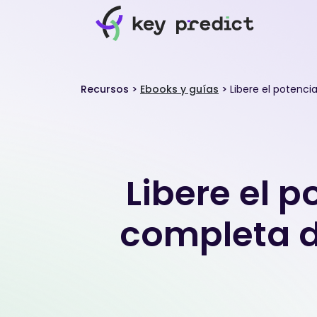
Recursos
>
Ebooks y guías
>
Libere el potenci
Libere el p
completa d