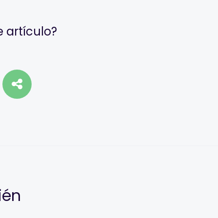
 artículo?
ién