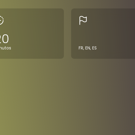
20
nutos
FR, EN, ES