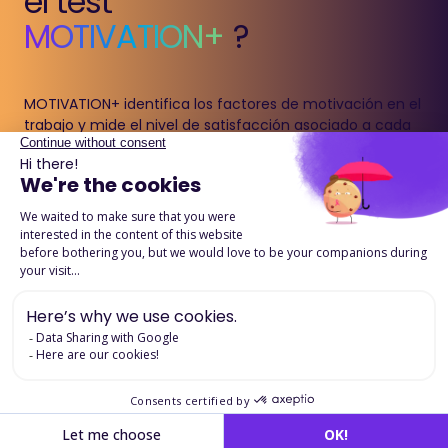
el test
MOTIVATION+
?
MOTIVATION+ identifica los factores de motivación en el
trabajo y mide el nivel de satisfacción asociado a cada
uno.
Permite comprender qué impulsa realmente a una
persona a actuar en su entorno profesional y detectar
posibles fuentes de motivación o de desmotivación.
Descargue la ficha detallada
Aplicaciones en
selección