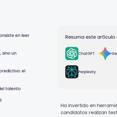
onsiste en leer
Resuma este artículo 
, sino un
ChatGPT
Ge
redictivo: el
Perplexity
del talento
á
Ha invertido en herrami
candidatos realizan tes