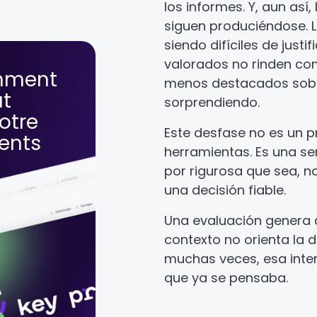
los informes. Y, aun así,
siguen produciéndose. L
siendo difíciles de justif
valorados no rinden co
mment
menos destacados sobr
ut
sorprendiendo.
otre
Este desfase no es un 
lents
herramientas. Es una se
por rigurosa que sea, no
una decisión fiable.
Una evaluación genera d
contexto no orienta la de
muchas veces, esa inter
que ya se pensaba.