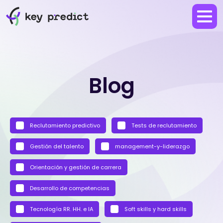
Blog
Reclutamiento predictivo
Tests de reclutamiento
Gestión del talento
management-y-liderazgo
Orientación y gestión de carrera
Desarrollo de competencias
Tecnología RR. HH. e IA
Soft skills y hard skills