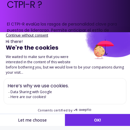
CTPI-R ?
El CTPI-R evalúa los rasgos de personalidad clave para
puestos de liderazgo. Permite anticipar el estilo de
management, la gestión de equipo, la conducción del
cambio y la toma de decisiones.
Ofrece una visión precisa del potencial de evolución
hacia funciones directivas y estratégicas.
Descargue la ficha detallada
Aplicaciones en
selección
y desarrollo directivo