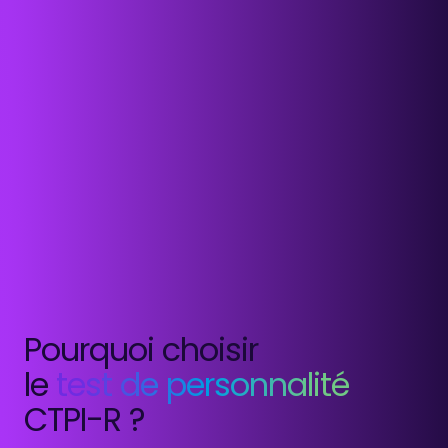
Pourquoi choisir
le
test de personnalité
CTPI-R ?