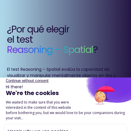
¿Por qué elegir
el test
Reasoning – Spatial
?
El test Reasoning – Spatial evalúa la capacidad de
visualizar y manipular mentalmente objetos en dos y
tres dimensiones.
Esta competencia es esencial en numerosos entornos
profesionales, especialmente en roles técnicos,
creativos y científicos.
Permite identificar perfiles capaces de pensar en el
espacio y resolver problemas visuales complejos.