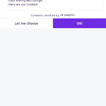
Aplicaciones en
selección
y evaluación lingüística
Selección
Mida el nivel de francés escrito de los
candidatos para puestos que requieren una
comunicación clara y precisa.