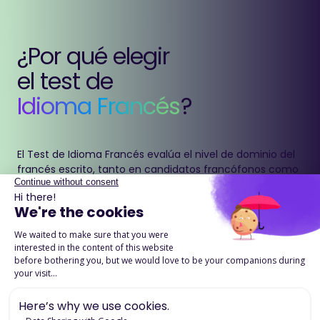
¿Por qué elegir
el test de
Idioma Francés
?
El Test de Idioma Francés evalúa el nivel de dominio del
francés escrito, tanto en candidatos francófonos como
no francófonos.
Mide con precisión las competencias en ortografía,
gramática y vocabulario, garantizando una
comunicación escrita adecuada en el entorno
profesional.
Descargue la ficha detallada