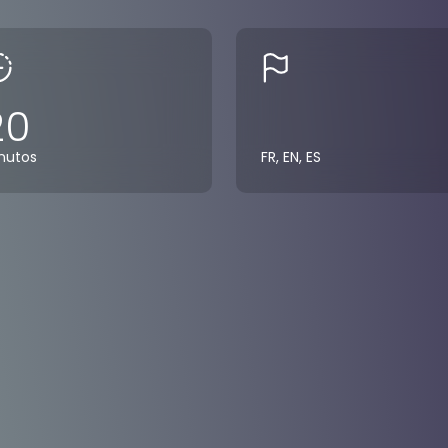
20
nutos
FR, EN, ES