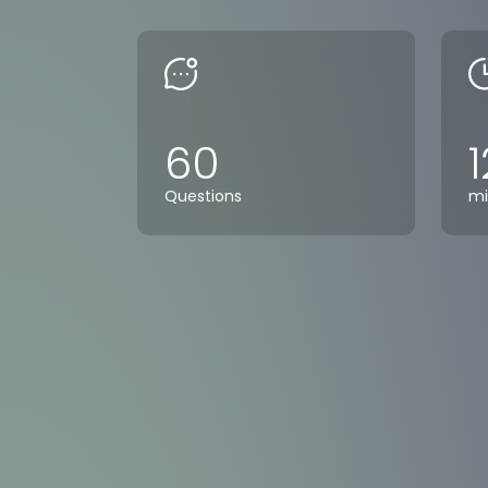
60
1
Questions
mi