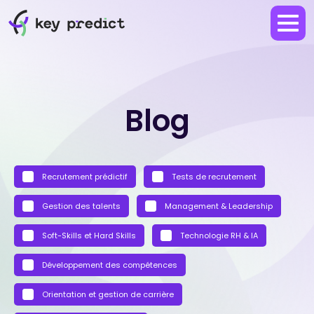
Blog
Recrutement prédictif
Tests de recrutement
Gestion des talents
Management & Leadership
Soft-Skills et Hard Skills
Technologie RH & IA
Développement des compétences
Orientation et gestion de carrière