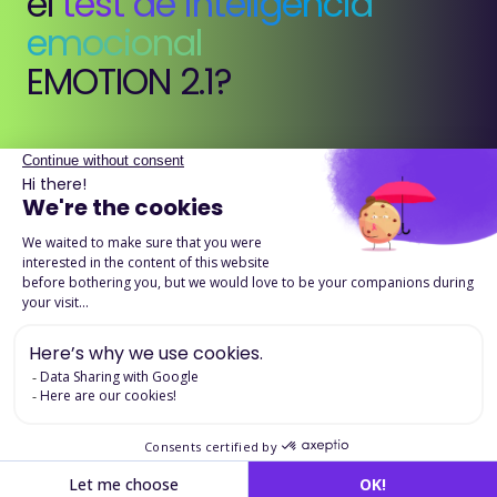
el
test de inteligencia
emocional
EMOTION 2.1?
EMOTION 2.1 es un test que evalúa las competencias de
inteligencia emocional relevantes en el ámbito
profesional. Permite identificar cómo una persona
percibe, comprende y gestiona sus propias emociones y
las de los demás en situaciones de trabajo.
El test proporciona un perfil detallado de competencias
emocionales que ayuda a comprender la forma en que
una persona se relaciona con su entorno profesional y
afronta las exigencias del trabajo.
Descargue la ficha detallada