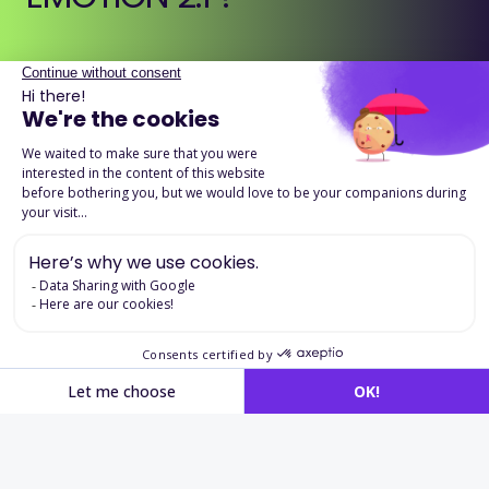
EMOTION 2.1 évalue les compétences intra et
interpersonnelles essentielles en contexte professionnel.
Basé sur le modèle de Daniel Goleman, il mesure 15
compétences émotionnelles regroupées en 5 axes clés.
Il permet de comprendre comment une personne gère
ses émotions, interagit avec les autres et s’adapte aux
situations professionnelles.
Télécharger la fiche produit
Applications en