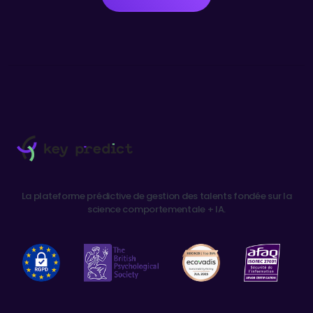
La plateforme prédictive de gestion des talents fondée sur la
science comportementale + IA.