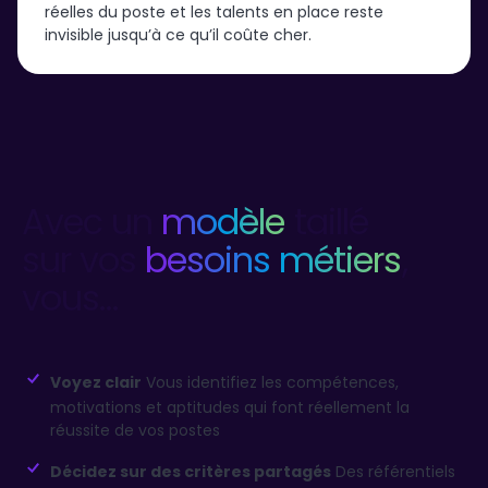
réelles du poste et les talents en place reste
invisible jusqu’à ce qu’il coûte cher.
Avec un
modèle
taillé
sur vos
besoins métiers
,
vous…
Voyez clair
Vous identifiez les compétences,
motivations et aptitudes qui font réellement la
réussite de vos postes
Décidez sur des critères partagés
Des référentiels