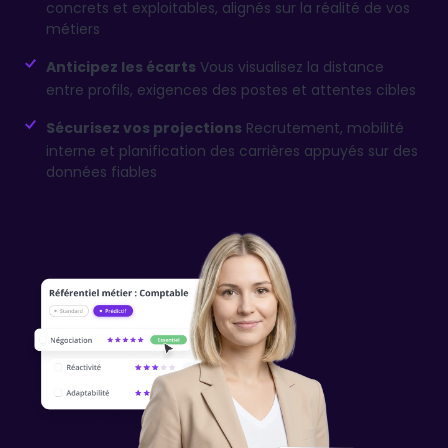
concrets et exploitables, alignés sur la réalité de vos
métiers
Anticipez les écarts
Vous visualisez la distance
entre profils, exigences des postes et attentes cibles
Sécurisez vos projections
Recrutement, mobilité
interne et planification des carrières appuyés sur des
données fiables