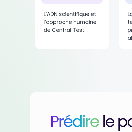
L’ADN scientifique et
L
l’approche humaine
t
de Central Test
p
a
Prédire
le po