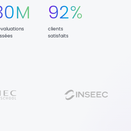
30
M
92
%
évaluations
clients
ssées
satisfaits