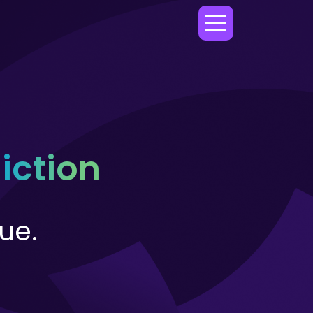
diction
ique.