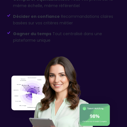
même échelle, même référentiel
Décider en confiance
Recommandations claires
basées sur vos critères métier
Gagner du temps
Tout centralisé dans une
plateforme unique