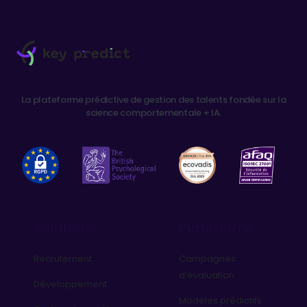
La plateforme prédictive de gestion des talents fondée sur la
science comportementale + IA.
Solutions
Plateforme
Recrutement
Campagnes
d’évaluation
Développement
Modèles prédictifs