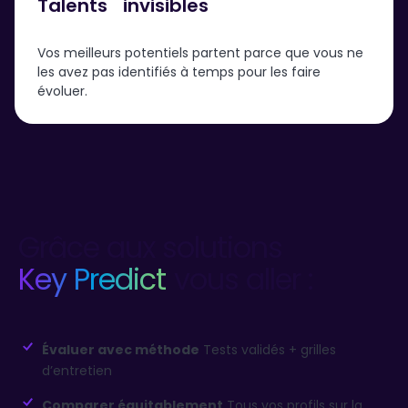
Talents
invisibles
Vos meilleurs potentiels partent parce que vous ne
les avez pas identifiés à temps pour les faire
évoluer.
Grâce aux solutions
Key Predict
vous aller :
Évaluer avec méthode
Tests validés + grilles
d’entretien
Comparer équitablement
Tous vos profils sur la