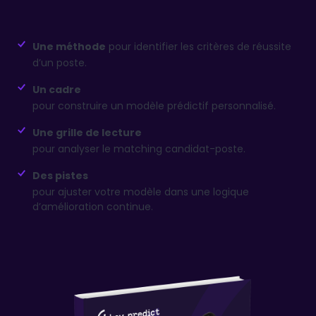
Une méthode
pour identifier les critères de réussite
d’un poste.
Un cadre
pour construire un modèle prédictif personnalisé.
Une grille de lecture
pour analyser le matching candidat-poste.
Des pistes
pour ajuster votre modèle dans une logique
d’amélioration continue.