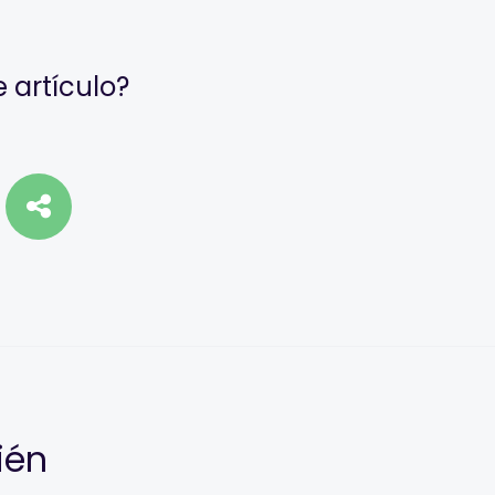
 artículo?
ién