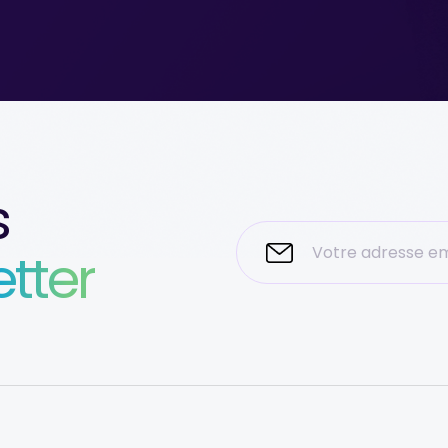
s
tter