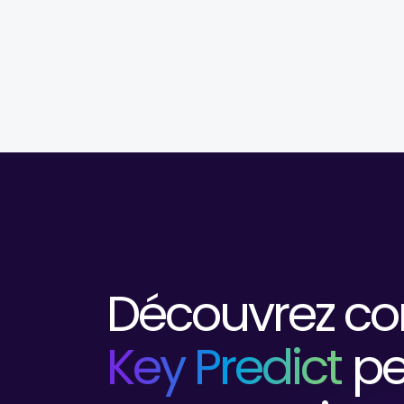
Découvrez c
Key Predict
pe