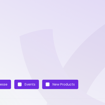
esse
Events
New Products