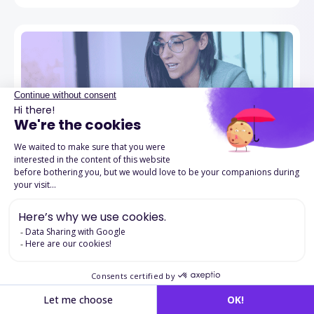
TESTS DE RECRUTEMENT
13 mai 2026
Entretiens vidéo différés et tests
psychométriques : le duo gagnant du
recrutement moderne