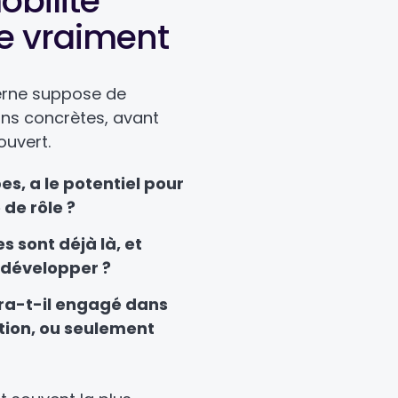
obilité
ge vraiment
terne suppose de
ons concrètes, avant
ouvert.
s, a le potentiel pour
 de rôle ?
 sont déjà là, et
à développer ?
ra-t-il engagé dans
ction, ou seulement