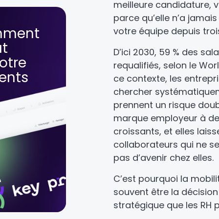
meilleure candidature, 
parce qu’elle n’a jamais 
mment
votre équipe depuis troi
ut
D’ici 2030, 59 % des sal
otre
requalifiés, selon le W
lents
ce contexte, les entrepr
chercher systématiqueme
prennent un risque doubl
marque employeur à de
croissants, et elles laiss
collaborateurs qui ne s
pas d’avenir chez elles.
C’est pourquoi la mobili
souvent être la décision 
stratégique que les RH 