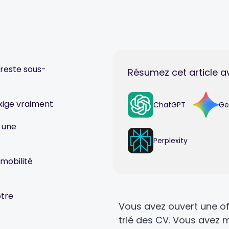
 reste sous-
Résumez cet article a
exige vraiment
ChatGPT
Ge
 une
Perplexity
mobilité
otre
Vous avez ouvert une of
trié des CV. Vous avez m