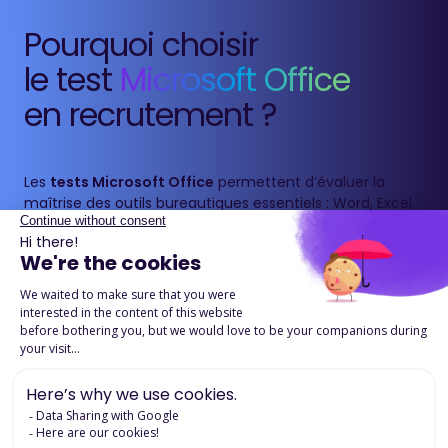
Pourquoi choisir
le test
Microsoft Office
en recrutement ?
Les
tests Microsoft Office
permettent d’évaluer la
maîtrise des outils bureautiques essentiels : Word, Excel,
PowerPoint et Outlook.
Ils mesurent de manière fiable et standardisée la
capacité d’un candidat à utiliser les fonctionnalités clés
nécessaires à son poste, afin de garantir efficacité et
productivité au quotidien. Les tests sont disponibles en
versions basiques et avancées.
Télécharger la fiche produit