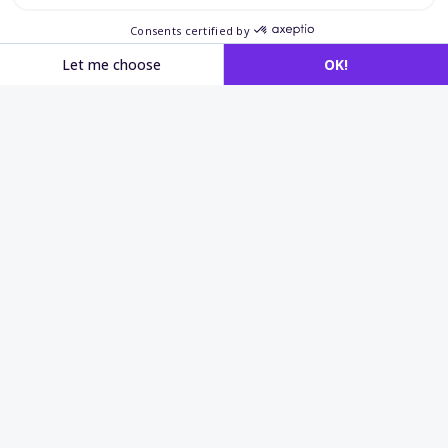
Tests disponibles par
logiciel
Microsoft Word
Mise en page et mise en forme Outils d’édition
Tableaux et éléments graphiques