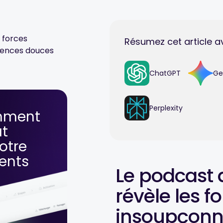
s forces
Résumez cet article a
ences douces
ChatGPT
Ge
Perplexity
mment
ut
otre
lents
Le podcast 
révèle les f
insoupçonn