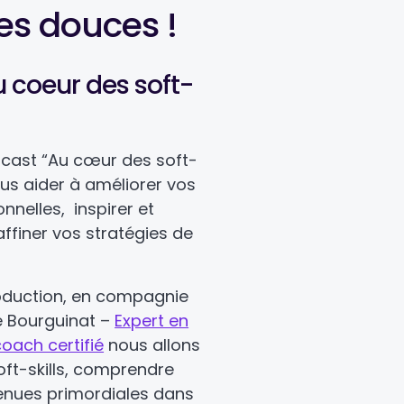
s douces !
u coeur des soft-
cast “Au cœur des soft-
ous aider à améliorer vos
nelles, inspirer et
ffiner vos stratégies de
roduction, en compagnie
e Bourguinat –
Expert en
coach certifié
nous allons
oft-skills, comprendre
enues primordiales dans