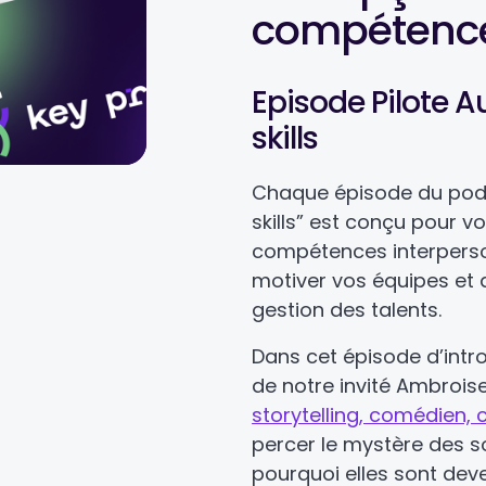
compétence
Episode Pilote A
skills
Chaque épisode du pod
skills” est conçu pour v
compétences interperson
motiver vos équipes et a
gestion des talents.
Dans cet épisode d’int
de notre invité Ambrois
storytelling, comédien, 
percer le mystère des s
pourquoi elles sont dev