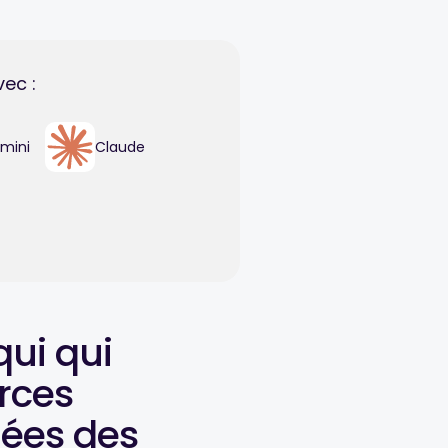
vec :
mini
Claude
qui qui
orces
ées des