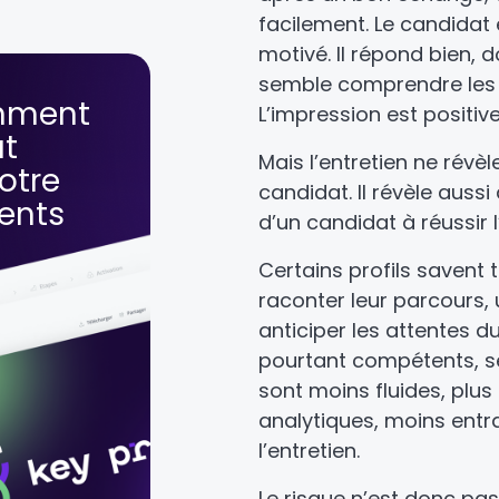
facilement. Le candidat e
motivé. Il répond bien,
semble comprendre les 
mment
L’impression est positive
ut
Mais l’entretien ne révèl
otre
candidat. Il révèle aussi
lents
d’un candidat à réussir l
Certains profils savent 
raconter leur parcours, 
anticiper les attentes du
pourtant compétents, se
sont moins fluides, plus
analytiques, moins entr
l’entretien.
Le risque n’est donc pa