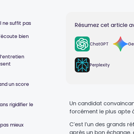
l ne suffit pas
Résumez cet article a
i s’écoute bien
ChatGPT
Ge
l’entretien
isent
Perplexity
uand un score
Un candidat convaincant
s rigidifier le
forcément le plus apte à
C’est l’un des grands ré
, pas mieux
après un bon échange, o