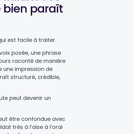
 bien paraît
 est facile à traiter.
 voix posée, une phrase
cours raconté de manière
ne une impression de
aît structuré, crédible,
oute peut devenir un
é peut être confondue avec
at très à l’aise à l’oral