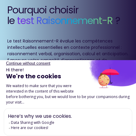
Pourquoi choisir
le
test Raisonnement-R
?
Le test Raisonnement-R évalue les compétences
intellectuelles essentielles en contexte professionnel :
raisonnement verbal, organisation, calcul et anticipation.
Il mesure votre capacité d’apprentissage et de
performance au-delà du quotient intellectuel classique.
Télécharger la fiche produit
Applications en