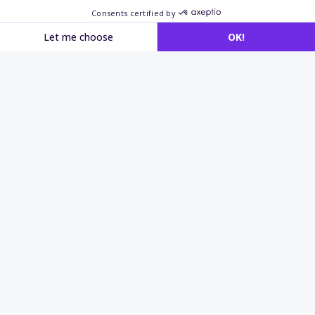
recrutement
et évaluation
cognitive
Recrutement
Identifiez les candidats capables d’analyser, de
comprendre et de résoudre des situations
complexes.