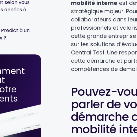
t selon vous
mobilité interne
est de
es années à
stratégique majeur. Po
collaborateurs dans leu
professionnels et valoris
Predict à un
cette grande entreprise
i ?
sur les solutions d’évalu
Central Test. Une respo
cette démarche et part
mment
compétences de demai
ut
otre
Pouvez-vou
lents
parler de vo
démarche a
mobilité int