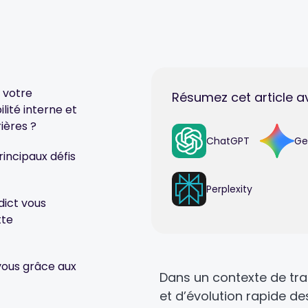
 votre
Résumez cet article a
ité interne et
ières ?
ChatGPT
Ge
rincipaux défis
Perplexity
dict vous
tte
vous grâce aux
Dans un contexte de tr
et d’évolution rapide d