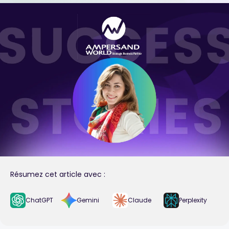
Résumez cet article avec :
ChatGPT
Gemini
Claude
Perplexity